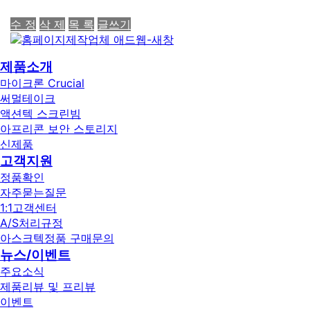
수 정
삭 제
목 록
글쓰기
제품소개
마이크론 Crucial
써멀테이크
액션텍 스크린빔
아프리콘 보안 스토리지
신제품
고객지원
정품확인
자주묻는질문
1:1고객센터
A/S처리규정
아스크텍정품 구매문의
뉴스/이벤트
주요소식
제품리뷰 및 프리뷰
이벤트